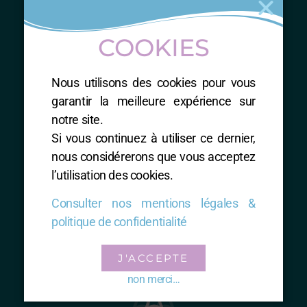
COOKIES
ME CONTACTER
Nous utilisons des cookies pour vous
Nathalie RUIZ-SIALVE
garantir la meilleure expérience sur
Accompagnatrice en montagne
notre site.
Professeur de Natha Yoga
Si vous continuez à utiliser ce dernier,
Phyto-herboriste, Naturopathe
nous considérerons que vous acceptez
Thérapeute énergétique total RESET
l’utilisation des cookies.
Consulter nos mentions légales &
politique de confidentialité
J'ACCEPTE
Mentions légales & Politique de confidentialité
non merci…