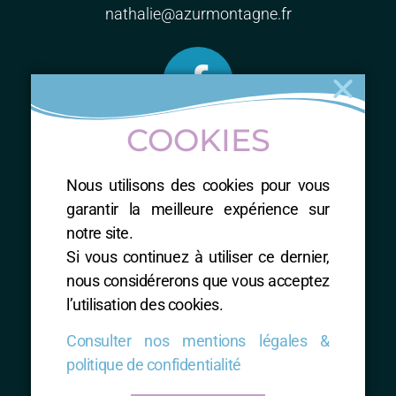
nathalie@azurmontagne.fr
COOKIES
ME CONTACTER
Nous utilisons des cookies pour vous
Nathalie RUIZ-SIALVE
garantir la meilleure expérience sur
Accompagnatrice en montagne
notre site.
Professeur de Natha Yoga
Si vous continuez à utiliser ce dernier,
Phyto-herboriste, Naturopathe
nous considérerons que vous acceptez
Thérapeute énergétique total RESET
l’utilisation des cookies.
Consulter nos mentions légales &
politique de confidentialité