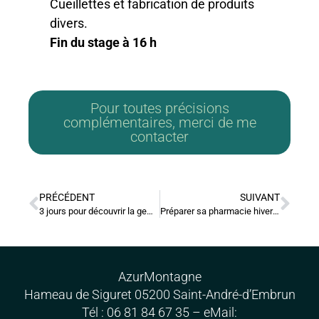
Cueillettes et fabrication de produits
divers.
Fin du stage à 16 h
Pour toutes précisions
complémentaires, merci de me
contacter
PRÉCÉDENT
SUIVANT
3 jours pour découvrir la gemmothérapie, sa place dans la thérapeutique naturelle
Préparer sa pharmacie hivernale
AzurMontagne
Hameau de Siguret 05200 Saint-André-d’Embrun
Tél : 06 81 84 67 35 – eMail: