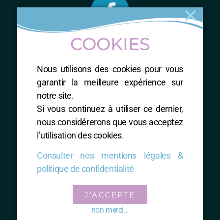
COOKIES
ME CONTACTER
Nous utilisons des cookies pour vous
Nathalie RUIZ-SIALVE
garantir la meilleure expérience sur
Accompagnatrice en montagne
notre site.
Professeur de Natha Yoga
Si vous continuez à utiliser ce dernier,
Phyto-herboriste, Naturopathe
nous considérerons que vous acceptez
Thérapeute énergétique total RESET
l’utilisation des cookies.
Consulter nos mentions légales &
politique de confidentialité
J'ACCEPTE
Mentions légales & Politique de confidentialité
non merci…