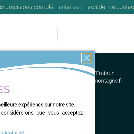
es précisions complémentaires, merci de me contac
AzurMontagne
Hameau de Siguret 05200 Saint-André-d’Embrun
 : 06 81 84 67 35 – eMail: nathalie@azurmontagne.fr
ES
ME CONTACTER
eilleure expérience sur notre site.
s considérerons que vous acceptez
Nathalie RUIZ-SIALVE
Accompagnatrice en montagne
Professeur de Natha Yoga
identialité