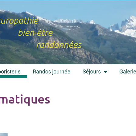
uropathie
bien-être
randonnées
oristerie
Randos journée
Séjours
Galeri
ématiques