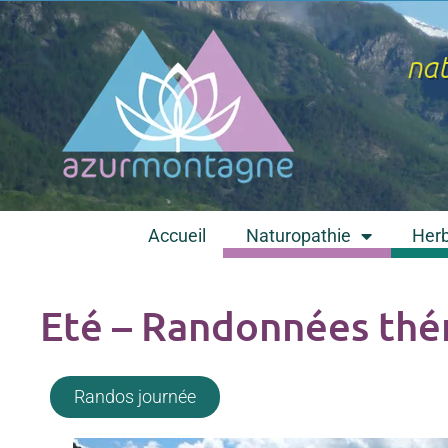
nat
Accueil
Naturopathie
Herb
Eté – Randonnées th
Randos journée