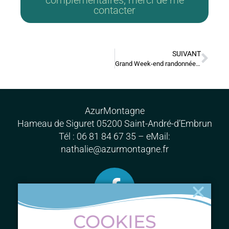
complémentaires, merci de me
contacter
SUIVANT
Grand Week-end randonnée bien-être
AzurMontagne
Hameau de Siguret 05200 Saint-André-d’Embrun
Tél : 06 81 84 67 35 – eMail:
nathalie@azurmontagne.fr
COOKIES
ME CONTACTER